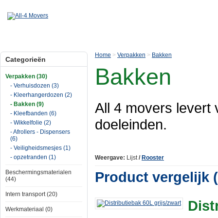
Home
>
Verpakken
>
Bakken
Categorieën
Bakken
Verpakken (30)
- Verhuisdozen (3)
- Kleerhangerdozen (2)
All 4 movers levert 
- Bakken (9)
- Kleefbanden (6)
doeleinden.
- Wikkelfolie (2)
- Afrollers - Dispensers
(6)
- Veiligheidsmesjes (1)
- opzetranden (1)
Weergave:
Lijst
/
Rooster
Beschermingsmaterialen
Product vergelijk (
(44)
Intern transport (20)
Dist
Werkmateriaal (0)